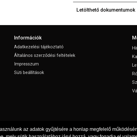
Letölthető dokumentumok
Információk
M
Adatkezelési tájékoztató
Hí
Általános szerződési feltételek
Ka
Impresszum
Le
Süti beállítások
Ró
Sz
Vá
használunk az adatok gyűjtésére a honlap megfelelő működéséne
e, mely sütik használatához járul hozzá, vagy fogadja el valame