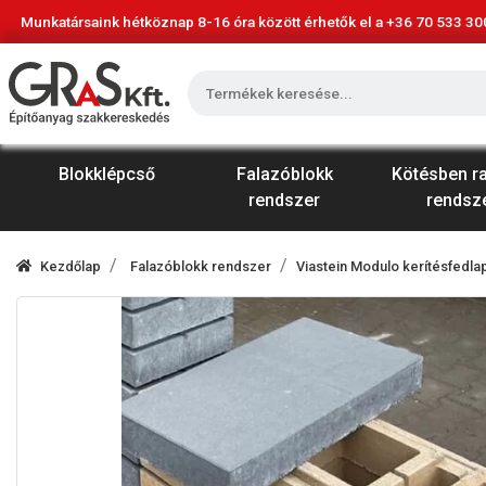
Munkatársaink hétköznap 8-16 óra között érhetők el a
+36 70 533 30
Blokklépcső
Falazóblokk
Kötésben r
rendszer
rendsz
Kezdőlap
Falazóblokk rendszer
Viastein Modulo kerítésfedla