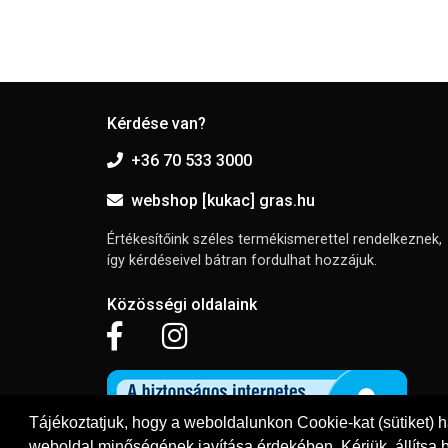
Kérdése van?
+36 70 533 3000
webshop [kukac] gras.hu
Értékesítőink széles termékismerettel rendelkeznek,
így kérdéseivel bátran fordulhat hozzájuk.
Közösségi oldalaink
Tájékoztatjuk, hogy a weboldalunkon Cookie-kat (sütiket) 
weboldal minőségének javítása érdekében. Kérjük, állítsa b