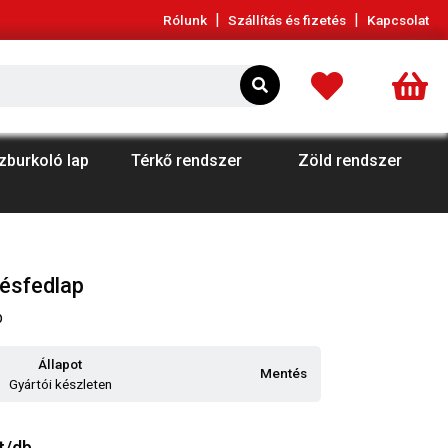
|
|
Rólunk
Szállítás és fizetés
Kapcsolat
zburkoló lap
Térkő rendszer
Zöld rendszer
tésfedlap
p
Állapot
Mentés
Gyártói készleten
t/db