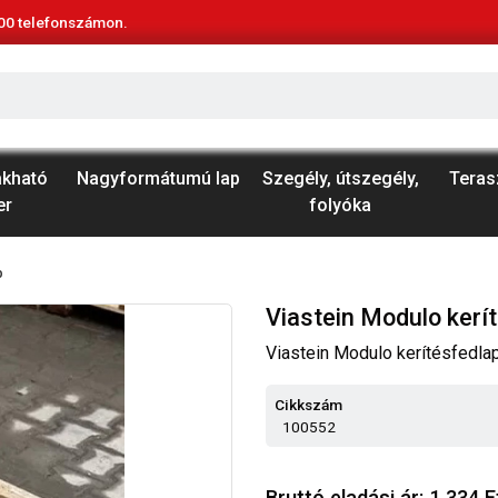
00
telefonszámon.
akható
Nagyformátumú lap
Szegély, útszegély,
Teras
er
folyóka
p
Viastein Modulo kerí
Viastein Modulo kerítésfedla
Cikkszám
100552
Bruttó eladási ár: 1 334 F