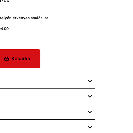
phelyén érvényes átadási ár.
04:00
Kosárba